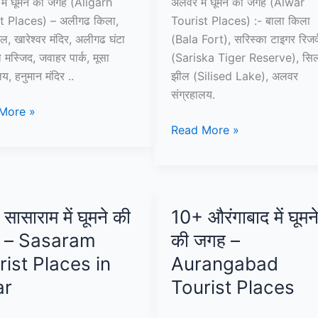
में घूमने की जगह (Aligarh
अलवर में घूमने की जगह (Alwar
t Places) – अलीगढ किला,
Tourist Places) :- बाला किला
ल, खारेश्वर मंदिर, अलीगढ घंटा
(Bala Fort), सरिस्का टाइगर रिजर्
 मस्जिद, जवाहर पार्क, मूसा
(Sariska Tiger Reserve), सिल
लय, हनुमान मंदिर ..
झील (Silised Lake), अलवर
संग्रहालय.
More »
10+
Read More »
अलवर
में
घूमने
की
सासाराम में घूमने की
10+ औरंगाबाद में घूमन
जगह
 – Sasaram
की जगह –
h
–
t
Alwar
rist Places in
Aurangabad
s
Tourist
ar
Tourist Places
Places