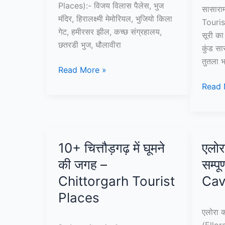
Places):- विजय विलास पैलेस, भुज
सासारा
मंदिर, हिरालक्ष्मी मेमोरियल, भुजियो किला
Touris
गेट, हमीरसर झील, कच्छ संग्रहालय,
सूरी का
छतरडी भुज, धौलावीरा
कुंड सा
तुतला भ
10+
Read More »
भुज
10+
Read 
में
सासारा
घूमने
में
की
घूमने
जगह
की
10+ चित्तौड़गढ़ में घूमने
एलोरा
–
जगह
Bhuj
की जगह –
सम्प
–
Tourist
Sasar
Chittorgarh Tourist
Cav
Places
Touris
Places
Place
एलोरा क
in
(Ellor