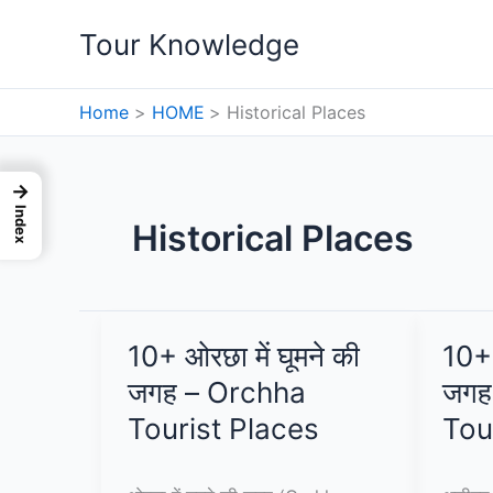
Skip
Tour Knowledge
to
content
Home
HOME
Historical Places
→
Index
Historical Places
10+ ओरछा में घूमने की
10+ 
जगह – Orchha
जगह
Tourist Places
Tou