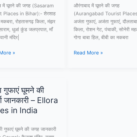
म में घूमने की जगह (Sasaram
औरंगाबाद में घूमने की जगह
t Places in Bihar):- शेरशाह
(Aurangabad Tourist Places
 मकबरा, रोहतासगढ़ किला, मंझर
अजंता गुफाएं, अजंता गुफाएं, दौलताब
साराम, धुआं कुंड जलप्रपात, माँ
किला, रोशन गेट, पंचाकी, सोनेरी मह
वानी मंदिर|
गोगा बाबा हिल, बीबी का मकबरा
10+
More »
Read More »
म
औरंगाबाद
में
घूमने
की
 गुफाएं घूमने की
जगह
ूर्ण जानकारी – Ellora
–
am
Aurangabad
es in India
t
Tourist
s
Places
ी गुफाएं घूमने की जगह जानकारी
a Caves): कैलाश मंदिर, रावण