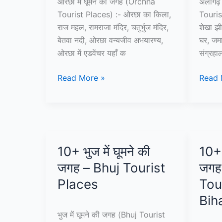
ओरछा में घूमने की जगह (Orchha
अलीगढ़ 
Tourist Places) :- ओरछा का किला,
Touris
राज महल, रामराजा मंदिर, चतुर्भुज मंदिर,
शेखा झी
बेतवा नदी, ओरछा वन्यजीव अभयारण्य,
घर, जमा
ओरछा में एडवेंचर यहाँ क
संग्रहा
10+
10+
Read More »
Read 
ओरछा
अलीगढ़
में
में
घूमने
घूमने
की
की
जगह
जगह
10+ भुज में घूमने की
10+ 
–
–
जगह – Bhuj Tourist
जगह
Orchha
Aligar
Tourist
Touris
Places
Tou
Places
Place
Bih
भुज में घूमने की जगह (Bhuj Tourist