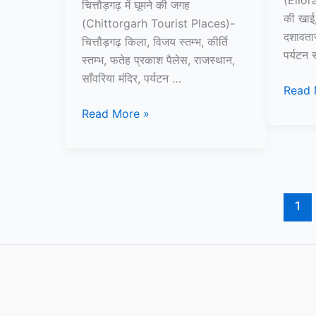
चित्तौड़गढ़ में घूमने की जगह
Bihar
की खाई, 
(Chittorgarh Tourist Places)-
दशावतार
चित्तौड़गढ़ किला, विजय स्तम्भ, कीर्ति
पर्यटन 
स्तम्भ, फतेह प्रकाश पैलेस, राजस्थान,
साँवरिया मंदिर, पर्यटन …
एलोरा
Read 
गुफाएं
10+
Read More »
घूमने
चित्तौड़गढ़
की
में
सम्पूर्ण
घूमने
जानकार
की
–
जगह
1
Ellora
–
Cave
Chittorgarh
in
Tourist
India
Places