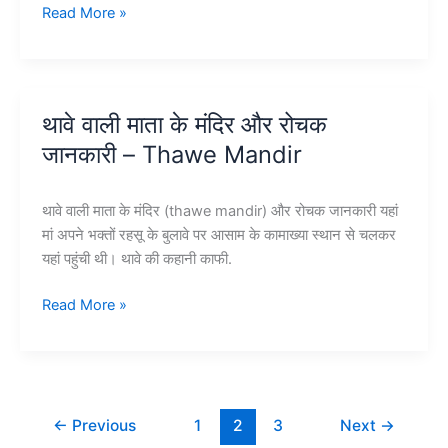
भारत
Read More »
के
12
ज्योतिर्लिंग
घूमने
थावे वाली माता के मंदिर और रोचक
की
जानकारी – Thawe Mandir
जगह
–
12
थावे वाली माता के मंदिर (thawe mandir) और रोचक जानकारी यहां
jyotirlinga
मां अपने भक्तों रहसू के बुलावे पर आसाम के कामाख्या स्थान से चलकर
in
यहां पहुंची थी। थावे की कहानी काफी.
India
थावे
Read More »
वाली
माता
के
मंदिर
और
←
Previous
1
2
3
Next
→