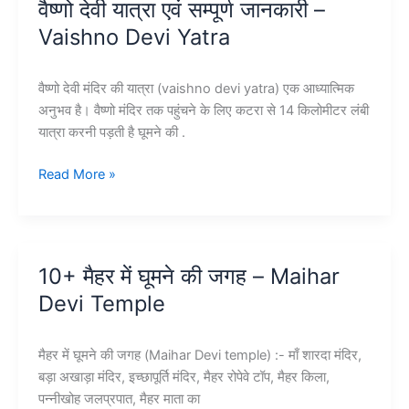
वैष्णो देवी यात्रा एवं सम्पूर्ण जानकारी –
जानकारी
Vaishno Devi Yatra
–
Madhya
Pradesh
वैष्णो देवी मंदिर की यात्रा (vaishno devi yatra) एक आध्यात्मिक
Omkareshwar
अनुभव है। वैष्णो मंदिर तक पहुंचने के लिए कटरा से 14 किलोमीटर लंबी
यात्रा करनी पड़ती है घूमने की .
वैष्णो
Read More »
देवी
यात्रा
एवं
सम्पूर्ण
10+ मैहर में घूमने की जगह – Maihar
जानकारी
Devi Temple
–
Vaishno
Devi
मैहर में घूमने की जगह (Maihar Devi temple) :- माँ शारदा मंदिर,
Yatra
बड़ा अखाड़ा मंदिर, इच्छापूर्ति मंदिर, मैहर रोपेवे टॉप, मैहर किला,
पन्नीखोह जलप्रपात, मैहर माता का