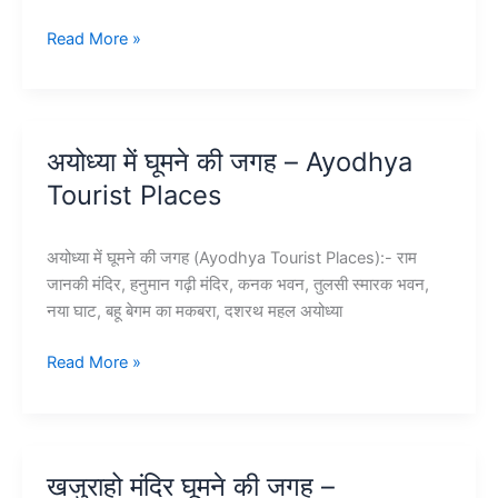
10+
Read More »
मैहर
में
घूमने
की
अयोध्या में घूमने की जगह – Ayodhya
जगह
Tourist Places
–
Maihar
Devi
अयोध्या में घूमने की जगह (Ayodhya Tourist Places):- राम
Temple
जानकी मंदिर, हनुमान गढ़ी मंदिर, कनक भवन, तुलसी स्मारक भवन,
नया घाट, बहू बेगम का मकबरा, दशरथ महल अयोध्या
अयोध्या
Read More »
में
घूमने
की
जगह
खजुराहो मंदिर घूमने की जगह –
–