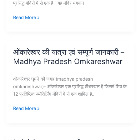
प्रसिद्ध मंदिरों में से एक है। यह मंदिर भगवान
तिरुपति
Read More »
बालाजी
मंदिर
की
यात्रा
ओंकारेश्वर की यात्रा एवं सम्पूर्ण जानकारी –
और
Madhya Pradesh Omkareshwar
दर्शन
–
Tirupati
ओंकारेश्वर घूमने की जगह (madhya pradesh
Balaji
omkareshwar)- ओंकारेश्वर एक प्रसिद्ध तीर्थस्थल है जिसमें शिव के
Temple
12 प्रतिष्ठित ज्योतिर्लिंग मंदिरों में से एक शामिल है..
in
India
ओंकारेश्वर
Read More »
की
यात्रा
एवं
सम्पूर्ण