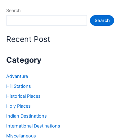
की
Search
जगह
Search
–
Rishikesh
Tourist
Recent Post
Places
Category
Advanture
Hill Stations
Historical Places
Holy Places
Indian Destinations
International Destinations
Miscellaneous