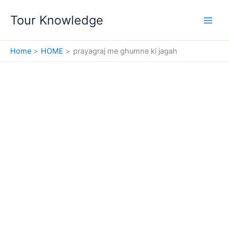
Skip
Tour Knowledge
to
content
Home
HOME
prayagraj me ghumne ki jagah