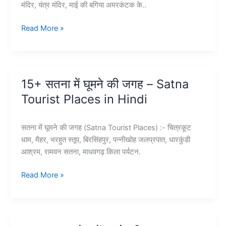
मंदिर, यंत्र मंदिर, माई की बगिया अमरकंटक के..
10+
Read More »
अमरकंटक
में
घूमने
की
15+ सतना में घूमने की जगह – Satna
जगह
Tourist Places in Hindi
–
Amarkantak
Tourist
सतना में घूमने की जगह (Satna Tourist Places) :- चित्रकूट
Places
धाम, मैहर, भरहुत स्तूप, बिरसिंहपुर, पन्नीखोह जलप्रपात, धारकुंडी
आश्रम, रामवन सतना, माधवगढ़ किला पर्यटन.
15+
Read More »
सतना
में
घूमने
की