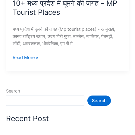
10+ मध्य प्रदेश में घूमने की जगह – MP
जगह
Tourist Places
–
Satna
Tourist
मध्य प्रदेश में घूमने की जगह (Mp tourist places):- खजुराहो,
Places
कान्हा राष्ट्रिय उधान, उदय गिरी गुफा, उज्जैन, ग्वालियर, पंचमढ़ी,
in
साँची, अमरकंटक, भीमबेतिका, एम पी मे
Hindi
10+
Read More »
मध्य
प्रदेश
में
घूमने
Search
की
Search
जगह
–
MP
Recent Post
Tourist
Places