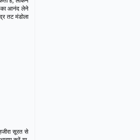
सकता है, लेकिन
 का आनंद लेने
द्र तट मंडोला
हजीरा सूरत से
आराम करें या,