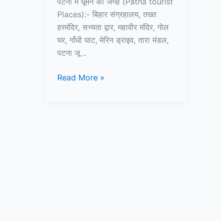
पटना में घूमने की जगह (Patna tourist
Places):- बिहार संग्रहालय, तख्त
हरमंदिर, सभ्यता द्वार, महावीर मंदिर, गोल
घर, गाँधी घाट, मेरिन ड्राइव, तारा मंडल,
पटना जू ..
पटना
Read More »
में
घूमने
की
जगह
–
Patna
me
ghumne
ki
jagah