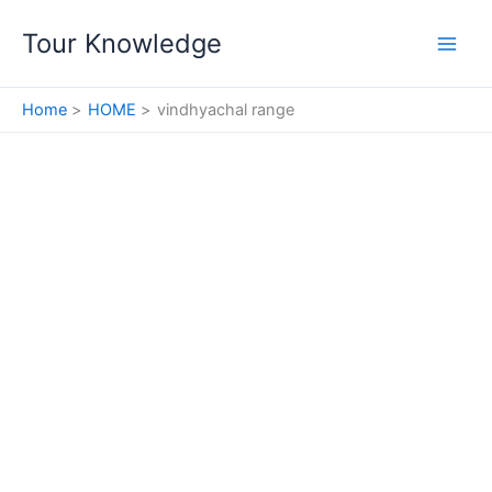
Skip
Tour Knowledge
to
content
Home
HOME
vindhyachal range