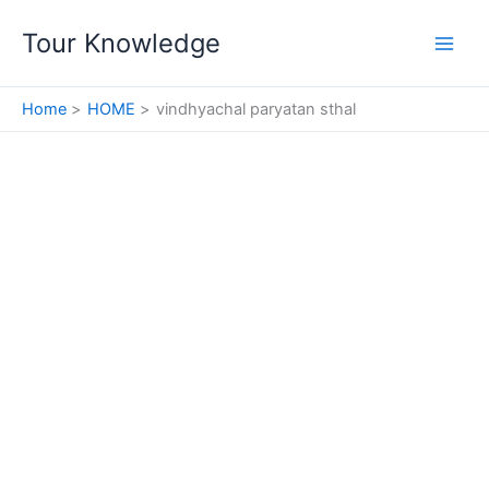
Skip
Tour Knowledge
to
content
Home
HOME
vindhyachal paryatan sthal