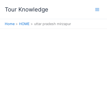
Skip
Tour Knowledge
to
content
Home
HOME
uttar pradesh mirzapur