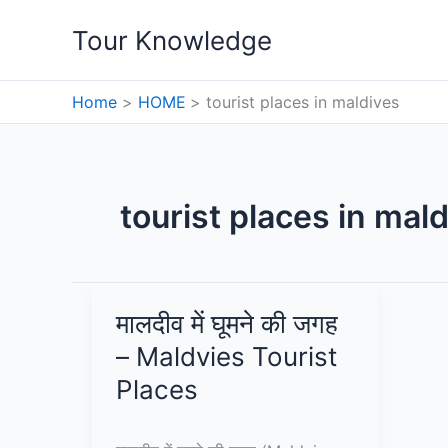
Skip
Tour Knowledge
to
content
Home
HOME
tourist places in maldives
tourist places in mal
मालदीव में घूमने की जगह
– Maldvies Tourist
Places