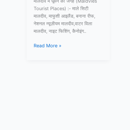
मालदीव में घूमने की जगह (Maldvies
Tourist Places) :- माले सिटी
मालदीव, माफुशी आइलैंड, बनाना रीफ,
नेशनल म्यूज़ीयम मालदीव,वाटर विला
मालदीव, नाइट फिशिंग, कैनोइंग..
मालदीव
Read More »
में
घूमने
की
जगह
–
Maldvies
Tourist
Places