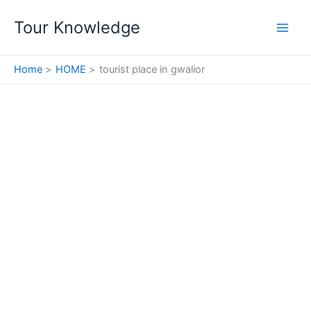
Skip
Tour Knowledge
to
content
Home
HOME
tourist place in gwalior