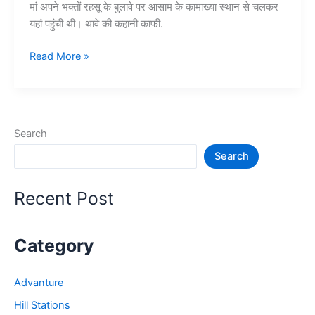
मां अपने भक्तों रहसू के बुलावे पर आसाम के कामाख्या स्थान से चलकर
यहां पहुंची थी। थावे की कहानी काफी.
थावे
Read More »
वाली
माता
के
मंदिर
Search
और
Search
रोचक
जानकारी
–
Recent Post
Thawe
Mandir
Category
Advanture
Hill Stations