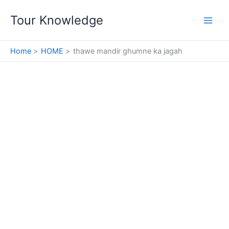
Skip
Tour Knowledge
to
content
Home
HOME
thawe mandir ghumne ka jagah