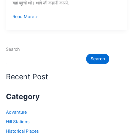
यहां पहुंची थी। थावे की कहानी काफी.
थावे
Read More »
वाली
माता
के
मंदिर
Search
और
Search
रोचक
जानकारी
–
Recent Post
Thawe
Mandir
Category
Advanture
Hill Stations
Historical Places