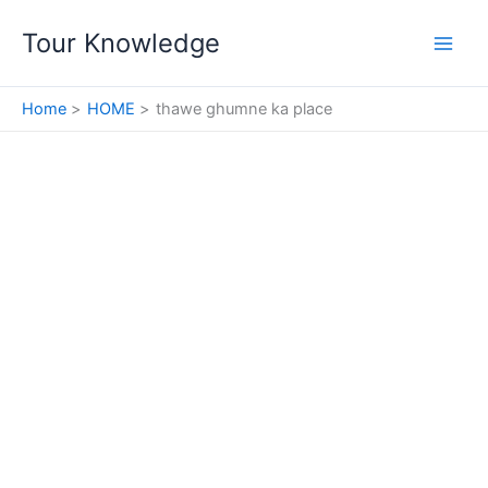
Skip
Tour Knowledge
to
content
Home
HOME
thawe ghumne ka place