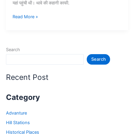
यहां पहुंची थी। थावे की कहानी काफी.
थावे
Read More »
वाली
माता
के
मंदिर
Search
और
Search
रोचक
जानकारी
–
Recent Post
Thawe
Mandir
Category
Advanture
Hill Stations
Historical Places