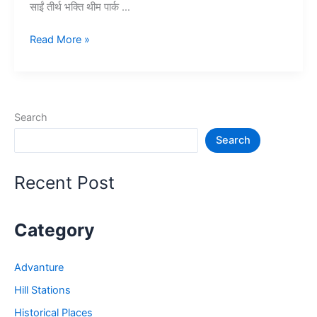
साईं तीर्थ भक्ति थीम पार्क …
शिरडी
Read More »
में
घूमने
की
जगह
Search
और
Search
दर्शन
की
सम्पूर्ण
Recent Post
जानकारी
–
Shirdi
Category
in
India
Advanture
Hill Stations
Historical Places