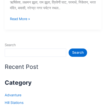
ऋषिकेश, लक्षमन झूला, राम झूला, त्रिवेणी घाट, परमार्थ, निकेतन, भरत
मंदिर, बयासी, नरेन्द्र नगर पर्यटन स्थल..
10+
Read More »
ऋषिकेश
में
घूमने
की
Search
जगह
Search
–
Rishikesh
Tourist
Recent Post
Places
Category
Advanture
Hill Stations