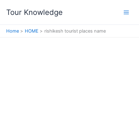
Skip
Tour Knowledge
to
content
Home
HOME
rishikesh tourist places name