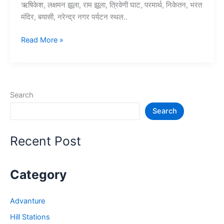
ऋषिकेश, लक्षमन झूला, राम झूला, त्रिवेणी घाट, परमार्थ, निकेतन, भरत
मंदिर, बयासी, नरेन्द्र नगर पर्यटन स्थल..
10+
Read More »
ऋषिकेश
में
घूमने
की
Search
जगह
Search
–
Rishikesh
Tourist
Recent Post
Places
Category
Advanture
Hill Stations