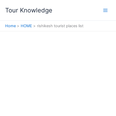
Skip
Tour Knowledge
to
content
Home
HOME
rishikesh tourist places list