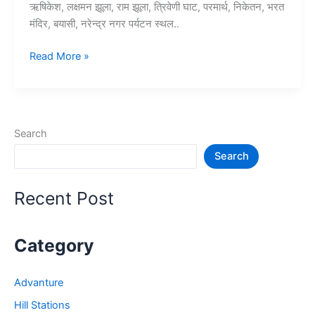
ऋषिकेश, लक्षमन झूला, राम झूला, त्रिवेणी घाट, परमार्थ, निकेतन, भरत
मंदिर, बयासी, नरेन्द्र नगर पर्यटन स्थल..
10+
Read More »
ऋषिकेश
में
घूमने
की
Search
जगह
Search
–
Rishikesh
Tourist
Recent Post
Places
Category
Advanture
Hill Stations