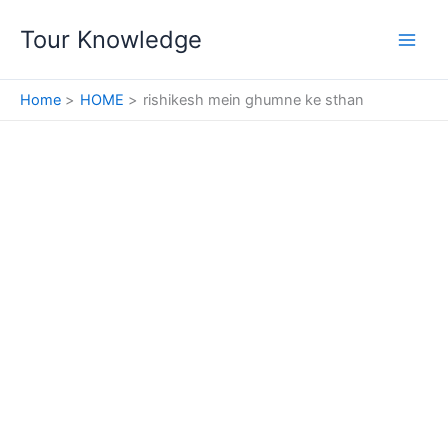
Skip
Tour Knowledge
to
content
Home
HOME
rishikesh mein ghumne ke sthan