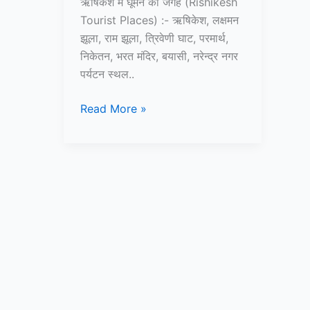
ऋषिकेश में घूमने की जगह (Rishikesh
Tourist Places) :- ऋषिकेश, लक्षमन
झूला, राम झूला, त्रिवेणी घाट, परमार्थ,
निकेतन, भरत मंदिर, बयासी, नरेन्द्र नगर
पर्यटन स्थल..
10+
Read More »
ऋषिकेश
में
घूमने
की
जगह
–
Rishikesh
Tourist
Places