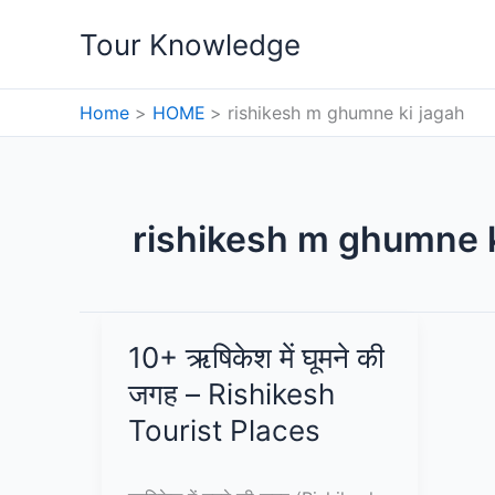
Skip
Tour Knowledge
to
content
Home
HOME
rishikesh m ghumne ki jagah
rishikesh m ghumne k
10+ ऋषिकेश में घूमने की
जगह – Rishikesh
Tourist Places