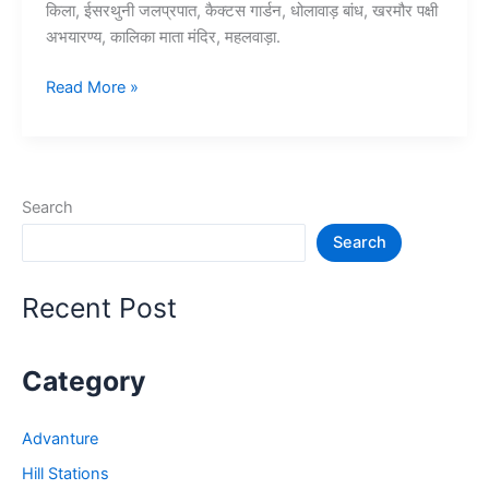
किला, ईसरथुनी जलप्रपात, कैक्टस गार्डन, धोलावाड़ बांध, खरमौर पक्षी
अभयारण्य, कालिका माता मंदिर, महलवाड़ा.
10+
Read More »
रतलाम
में
घूमने
की
Search
जगह
Search
–
Ratlam
Tourist
Recent Post
Places
Category
Advanture
Hill Stations