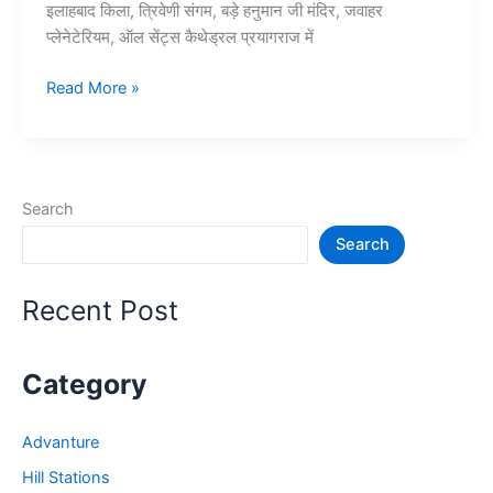
इलाहबाद किला, त्रिवेणी संगम, बड़े हनुमान जी मंदिर, जवाहर
प्लेनेटेरियम, ऑल सेंट्स कैथेड्रल प्रयागराज में
10+
Read More »
प्रयागराज
में
घूमने
की
Search
जगह
Search
–
Prayagraj
Tourist
Recent Post
Places
Category
Advanture
Hill Stations