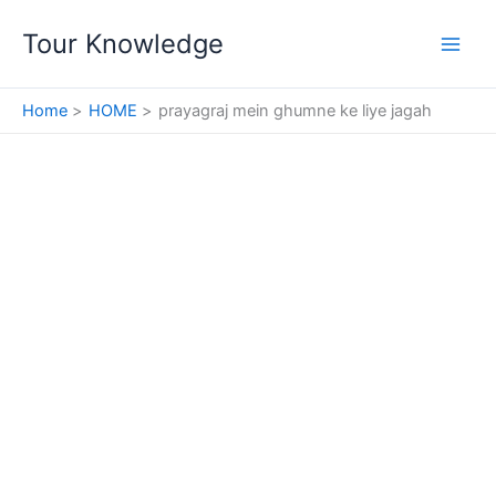
Skip
Tour Knowledge
to
content
Home
HOME
prayagraj mein ghumne ke liye jagah