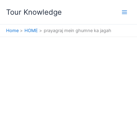
Skip
Tour Knowledge
to
content
Home
HOME
prayagraj mein ghumne ka jagah