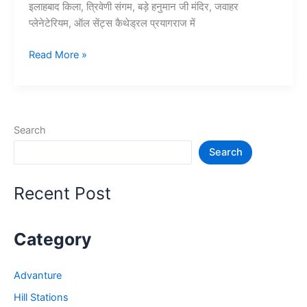
इलाहबाद किला, त्रिवेणी संगम, बड़े हनुमान जी मंदिर, जवाहर
प्लेनेटेरियम, ऑल सेंट्स कैथेड्रल प्रयागराज में
10+
Read More »
प्रयागराज
में
घूमने
की
Search
जगह
Search
–
Prayagraj
Tourist
Recent Post
Places
Category
Advanture
Hill Stations