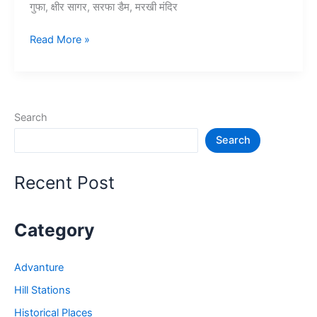
गुफा, क्षीर सागर, सरफा डैम, मरखी मंदिर
10+
Read More »
शहडोल
में
घूमने
की
Search
जगह
Search
–
Shahdol
Tourist
Recent Post
Places
in
Hindi
Category
Advanture
Hill Stations
Historical Places