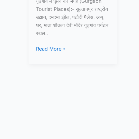
गुड़गांव में घूमने की जगह (Gurgaon
Tourist Places):- सुल्तानपुर राष्ट्रीय
उद्यान, दमदमा झील, पटौदी पैलेस, अप्पू
घर, माता शीतला देवी मंदिर गुड़गांव पर्यटन
स्थल..
10+
Read More »
गुड़गांव
में
घूमने
की
जगह
–
Gurgaon
Tourist
Places