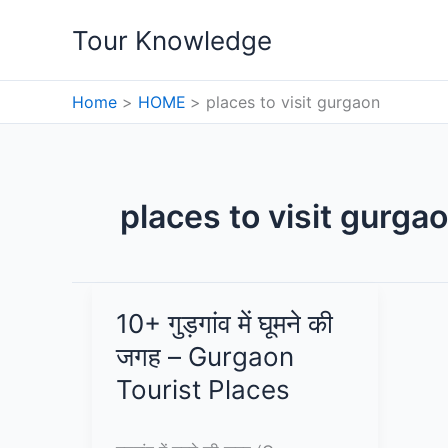
Skip
Tour Knowledge
to
content
Home
HOME
places to visit gurgaon
places to visit gurga
10+ गुड़गांव में घूमने की
जगह – Gurgaon
Tourist Places