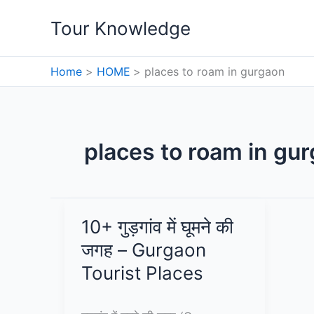
Skip
Tour Knowledge
to
content
Home
HOME
places to roam in gurgaon
places to roam in gu
10+ गुड़गांव में घूमने की
जगह – Gurgaon
Tourist Places