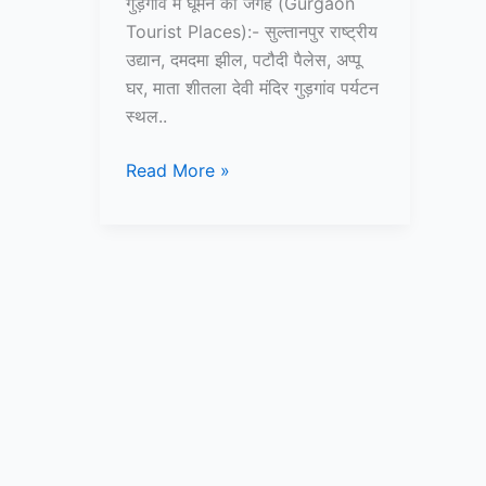
गुड़गांव में घूमने की जगह (Gurgaon
Tourist Places):- सुल्तानपुर राष्ट्रीय
उद्यान, दमदमा झील, पटौदी पैलेस, अप्पू
घर, माता शीतला देवी मंदिर गुड़गांव पर्यटन
स्थल..
10+
Read More »
गुड़गांव
में
घूमने
की
जगह
–
Gurgaon
Tourist
Places