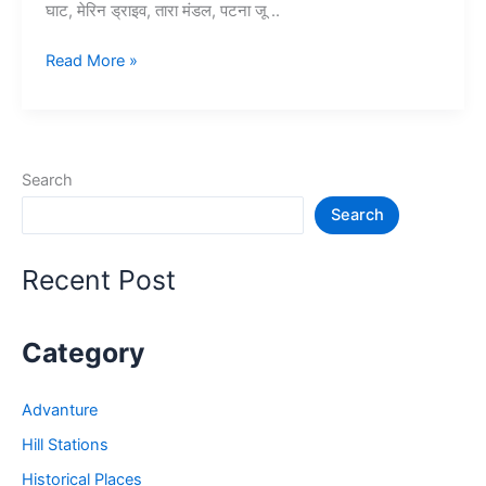
घाट, मेरिन ड्राइव, तारा मंडल, पटना जू ..
पटना
Read More »
में
घूमने
की
जगह
Search
–
Search
Patna
me
ghumne
Recent Post
ki
jagah
Category
Advanture
Hill Stations
Historical Places