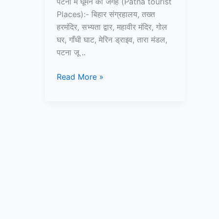
पटना में घूमने की जगह (Patna tourist
Places):- बिहार संग्रहालय, तख्त
हरमंदिर, सभ्यता द्वार, महावीर मंदिर, गोल
घर, गाँधी घाट, मेरिन ड्राइव, तारा मंडल,
पटना जू ..
पटना
Read More »
में
घूमने
की
जगह
–
Patna
me
ghumne
ki
jagah