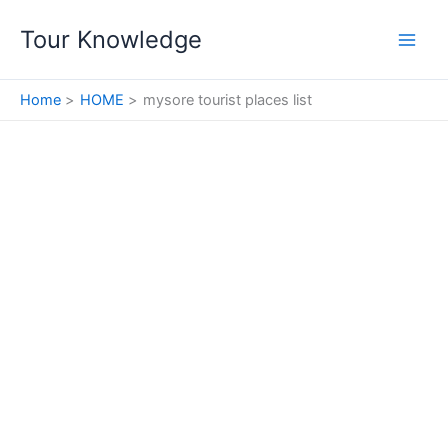
Skip
Tour Knowledge
to
content
Home
HOME
mysore tourist places list