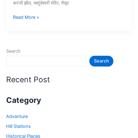
करंजी झील, चामुंडेश्वरी मंदिर, मैसूर
10+
Read More »
मैसूर
में
घूमने
की
Search
जगह
Search
–
Tourist
Places
Recent Post
in
Mysore
Category
Advanture
Hill Stations
Historical Places