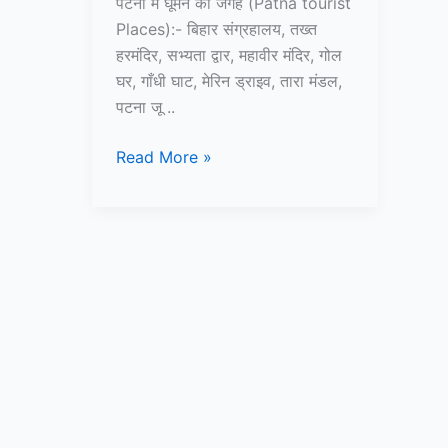
पटना में घूमने की जगह (Patna tourist
Places):- बिहार संग्रहालय, तख्त
हरमंदिर, सभ्यता द्वार, महावीर मंदिर, गोल
घर, गाँधी घाट, मेरिन ड्राइव, तारा मंडल,
पटना जू ..
पटना
Read More »
में
घूमने
की
जगह
–
Patna
me
ghumne
ki
jagah