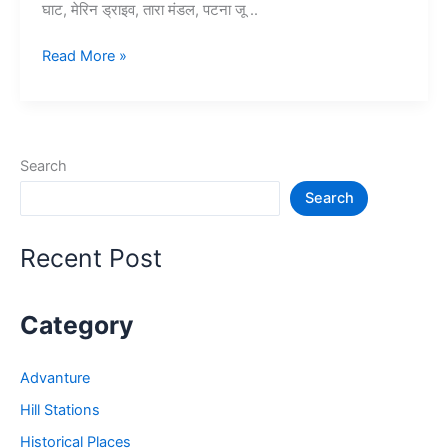
घाट, मेरिन ड्राइव, तारा मंडल, पटना जू ..
पटना
Read More »
में
घूमने
की
जगह
Search
–
Search
Patna
me
ghumne
Recent Post
ki
jagah
Category
Advanture
Hill Stations
Historical Places