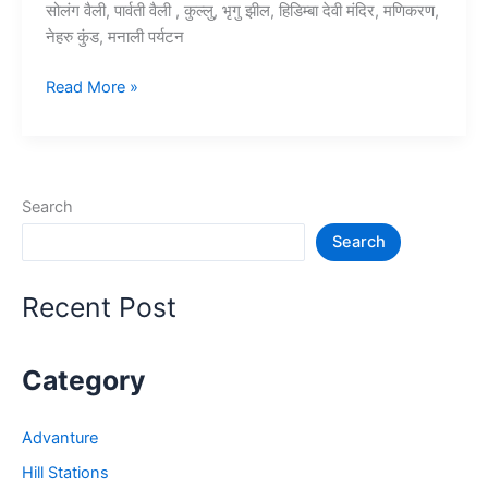
सोलंग वैली, पार्वती वैली , कुल्लु, भृगु झील, हिडिम्बा देवी मंदिर, मणिकरण,
नेहरु कुंड, मनाली पर्यटन
15+
Read More »
मनाली
में
घूमने
की
Search
जगह
Search
–
Manali
Tourist
Recent Post
Places
Category
Advanture
Hill Stations