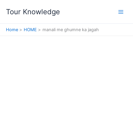
Skip
Tour Knowledge
to
content
Home
HOME
manali me ghumne ka jagah