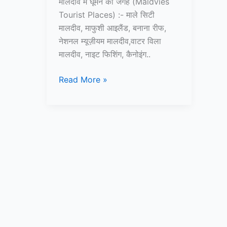
मालदीव में घूमने की जगह (Maldvies
Tourist Places) :- माले सिटी
मालदीव, माफुशी आइलैंड, बनाना रीफ,
नेशनल म्यूज़ीयम मालदीव,वाटर विला
मालदीव, नाइट फिशिंग, कैनोइंग..
मालदीव
Read More »
में
घूमने
की
जगह
–
Maldvies
Tourist
Places