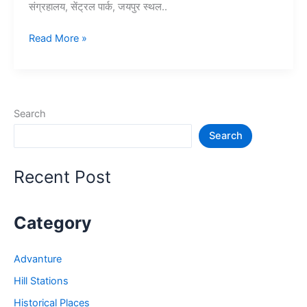
संग्रहालय, सेंट्रल पार्क, जयपुर स्थल..
Top
Read More »
10+
जयपुर
में
घूमने
Search
की
Search
जगह
–
Jaipur
Recent Post
Tourist
Places
Category
Advanture
Hill Stations
Historical Places