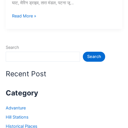
घाट, मेरिन ड्राइव, तारा मंडल, पटना जू ..
पटना
Read More »
में
घूमने
की
जगह
Search
–
Search
Patna
me
ghumne
Recent Post
ki
jagah
Category
Advanture
Hill Stations
Historical Places