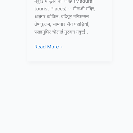
मदुरई में घूमने की जगह (Madurai
tourist Places) :- मीनाक्षी मंदिर,
अज़गर कोविल, वंदियूर मरिअम्मन
तेप्पकुलम, सामनार जैन पहाड़ियाँ,
पज़हमुधिर चोलाई मुरुगन मदुरई .
10+
Read More »
मदुरई
में
घूमने
की
जगह
–
Madurai
Tourist
Places