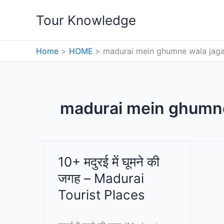
Skip
Tour Knowledge
to
content
Home
HOME
madurai mein ghumne wala jag
madurai mein ghumne
10+ मदुरई में घूमने की
जगह – Madurai
Tourist Places