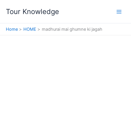
Skip
Tour Knowledge
to
content
Home
HOME
madhurai mai ghumne ki jagah