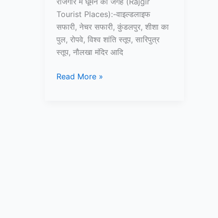
राजगीर में घूमने की जगह (Rajgir
Tourist Places):-वाइल्डलाइफ
सफारी, नेचर सफारी, कुंडलपुर, शीशा का
पुल, रोपवे, विश्व शांति स्तूप, सारिपुत्र
स्तूप, नौलखा मंदिर आदि
10+
Read More »
राजगीर
में
घूमने
की
जगह
–
Rajgir
Tourist
Places