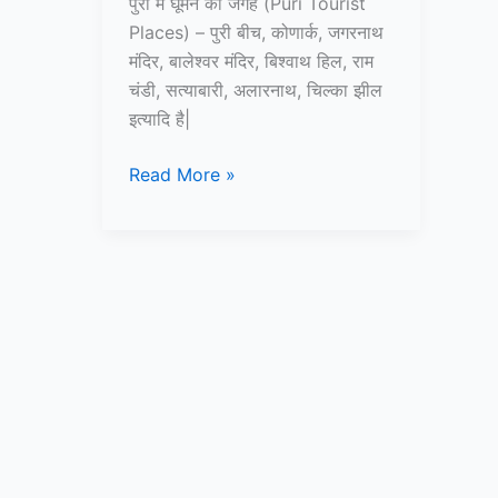
पुरी में घूमने की जगह (Puri Tourist
Places) – पुरी बीच, कोणार्क, जगरनाथ
मंदिर, बालेश्वर मंदिर, बिश्वाथ हिल, राम
चंडी, सत्याबारी, अलारनाथ, चिल्का झील
इत्यादि है|
Top
Read More »
10+
पुरी
में
घूमने
की
जगह
–
Puri
Tourist
Places