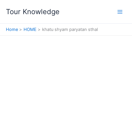
Skip
Tour Knowledge
to
content
Home
HOME
khatu shyam paryatan sthal