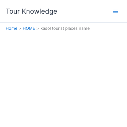
Skip
Tour Knowledge
to
content
Home
HOME
kasol tourist places name