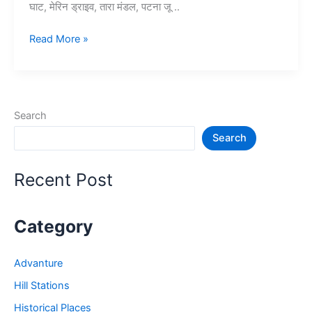
घाट, मेरिन ड्राइव, तारा मंडल, पटना जू ..
पटना
Read More »
में
घूमने
की
जगह
Search
–
Search
Patna
me
ghumne
Recent Post
ki
jagah
Category
Advanture
Hill Stations
Historical Places