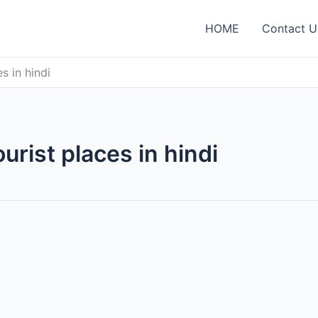
HOME
Contact U
s in hindi
urist places in hindi