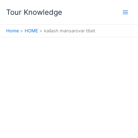
Skip
Tour Knowledge
to
content
Home
HOME
kailash mansarovar tibet