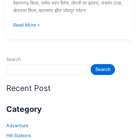
मेहरानगढ़ किला, उम्मेद भवन पैलेस, तोरजी का झालरा, जसवंत टाडा,
खेजरला किला, बालसमंद झील जोधपुर पर्यटन
10+
Read More »
जोधपुर
में
घूमने
की
Search
जगह
Search
–
Jodhpur
Tourist
Recent Post
Places
Category
Advanture
Hill Stations