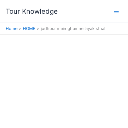
Skip
Tour Knowledge
to
content
Home
HOME
jodhpur mein ghumne layak sthal