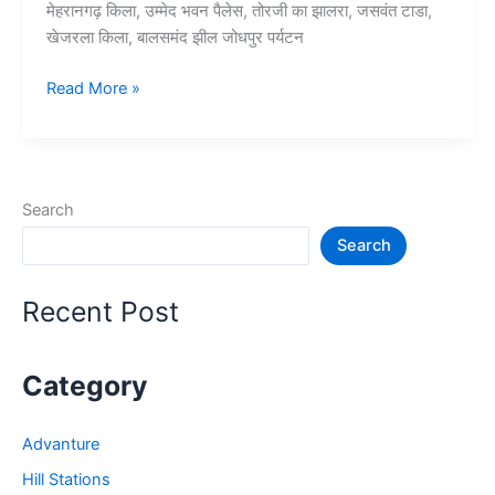
मेहरानगढ़ किला, उम्मेद भवन पैलेस, तोरजी का झालरा, जसवंत टाडा,
खेजरला किला, बालसमंद झील जोधपुर पर्यटन
10+
Read More »
जोधपुर
में
घूमने
की
Search
जगह
Search
–
Jodhpur
Tourist
Recent Post
Places
Category
Advanture
Hill Stations