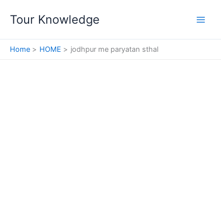
Skip
Tour Knowledge
to
content
Home
HOME
jodhpur me paryatan sthal