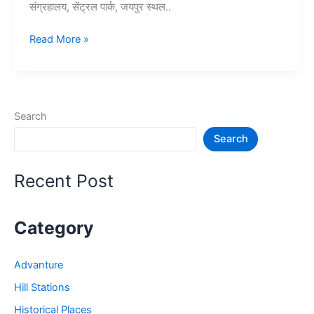
संग्रहालय, सेंट्रल पार्क, जयपुर स्थल..
Top
Read More »
10+
जयपुर
में
घूमने
Search
की
Search
जगह
–
Jaipur
Recent Post
Tourist
Places
Category
Advanture
Hill Stations
Historical Places