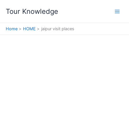
Skip
Tour Knowledge
to
content
Home
HOME
jaipur visit places