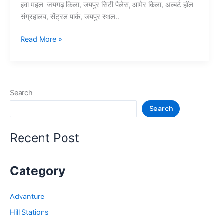
हवा महल, जयगढ़ किला, जयपुर सिटी पैलेस, आमेर किला, अल्बर्ट हॉल
संग्रहालय, सेंट्रल पार्क, जयपुर स्थल..
Top
Read More »
10+
जयपुर
में
घूमने
Search
की
Search
जगह
–
Jaipur
Recent Post
Tourist
Places
Category
Advanture
Hill Stations