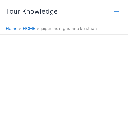
Skip
Tour Knowledge
to
content
Home
HOME
jaipur mein ghumne ke sthan