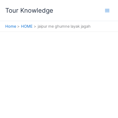
Skip
Tour Knowledge
to
content
Home
HOME
jaipur me ghumne layak jagah