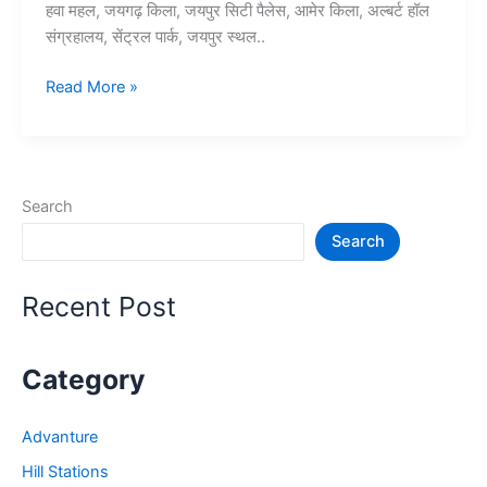
हवा महल, जयगढ़ किला, जयपुर सिटी पैलेस, आमेर किला, अल्बर्ट हॉल
संग्रहालय, सेंट्रल पार्क, जयपुर स्थल..
Top
Read More »
10+
जयपुर
में
घूमने
Search
की
Search
जगह
–
Jaipur
Recent Post
Tourist
Places
Category
Advanture
Hill Stations