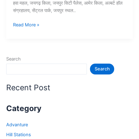
हवा महल, जयगढ़ किला, जयपुर सिटी पैलेस, आमेर किला, अल्बर्ट हॉल
संग्रहालय, सेंट्रल पार्क, जयपुर स्थल..
Top
Read More »
10+
जयपुर
में
घूमने
Search
की
Search
जगह
–
Jaipur
Recent Post
Tourist
Places
Category
Advanture
Hill Stations