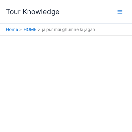
Skip
Tour Knowledge
to
content
Home
HOME
jaipur mai ghumne ki jagah