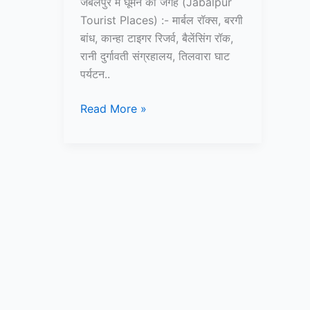
जबलपुर में घूमने की जगह (Jabalpur
Tourist Places) :- मार्बल रॉक्स, बरगी
बांध, कान्हा टाइगर रिजर्व, बैलेंसिंग रॉक,
रानी दुर्गावती संग्रहालय, तिलवारा घाट
पर्यटन..
10+
Read More »
जबलपुर
में
घूमने
की
जगह
–
Jabalpur
Tourist
Places