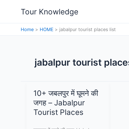
Skip
Tour Knowledge
to
content
Home
HOME
jabalpur tourist places list
jabalpur tourist places
10+ जबलपुर में घूमने की
जगह – Jabalpur
Tourist Places